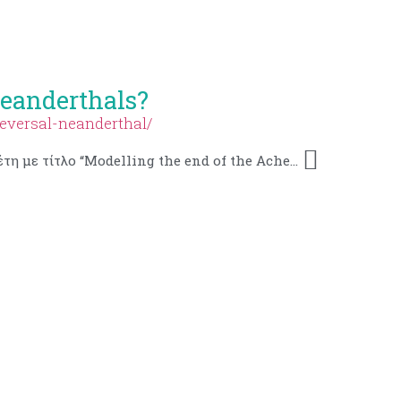
Neanderthals?
reversal-neanderthal/
Νέα Μελέτη με τίτλο “Modelling the end of the Acheulean at global and continental levels suggests widespread persistence into the Middle Palaeolithic” για το τέλος της Αχελαίας σε ελεύθερη πρόσβαση