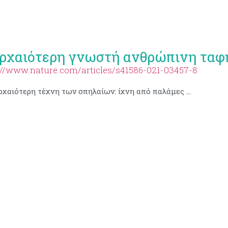
ρχαιότερη γνωστή ανθρώπινη ταφ
://www.nature.com/articles/s41586-021-03457-8
Η αρχαιότερη τέχνη των σπηλαίων: ίχνη από παλάμες και πατούσες ανθρωπιδών της Μέσης Πλειστοκαίνου από το Θιβέτ