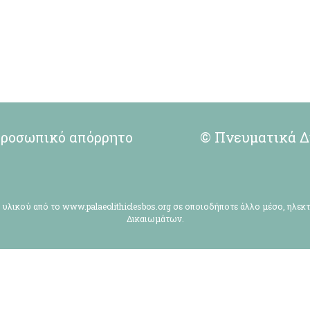
ροσωπικό απόρρητο
© Πνευματικά Δ
υλικού από το www.palaeolithiclesbos.org σε οποιοδήποτε άλλο μέσο, ηλε
Δικαιωμάτων.