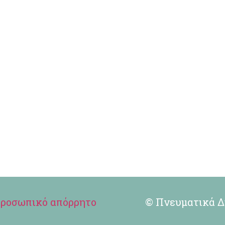
ροσωπικό απόρρητο
© Πνευματικά Δ