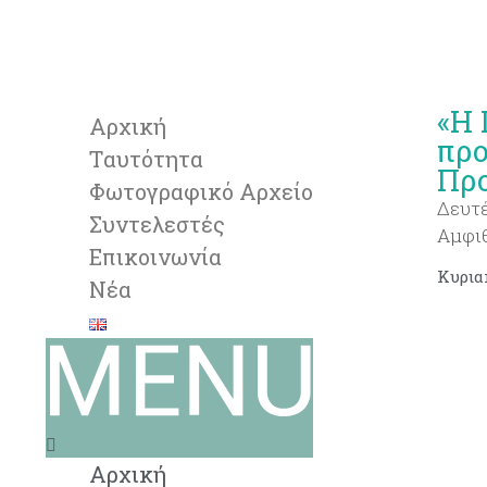
«Η 
Αρχική
προ
Tαυτότητα
Προ
Φωτογραφικό Αρχείο
Δευτέ
Συντελεστές
Αμφι
Επικοινωνία
Νέα
Αρχική