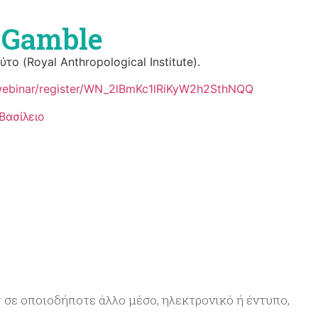
e Gamble
ο (Royal Anthropological Institute).
webinar/register/WN_2lBmKc1lRiKyW2h2SthNQQ
Βασίλειο
 σε οποιοδήποτε άλλο μέσο, ηλεκτρονικό ή έντυπο,