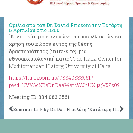
Ομιλία από τον Dr. David Friesem την Τετάρτη
6 Αρπιλίου στις 16:00
“
Κινητικότητα κυνηγών-τροφοσυλλεκτών και
χρήση του χώρου εντός της θέσης
δραστηριότητας (intra-site): μια
εθνοαρχαιολογική ματιά
“, The Haifa Center for
Mediterranean History, University of Haifa
https://huji.zoom.us/j/8340833561?
pwd=UVV3cXBsRnRaaWsreWJnUXljajV5Zz09
Meeting ID: 834 083 3561
Seminar talk by Dr. David Friesem, on April 6th, 16:30 pm
H μελέτη “Κατώτερη Παλαιολιθική αρχαιολογία και καταποντισμένα τοπία στην Ελλάδα: η τρέχουσα έρευνα αιχμής” των Π. Τσακανίκου, Ν. Γαλανίδου, Δ. Σακελλαρίου στο Quaternary International διαθέσιμη στον παρακάτω σύνδεσμο μέχρι τις 25 Μαϊου 2021