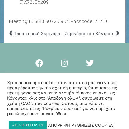
FoR2tOdz09
Meeting ID: 883 9072 3904 Passcode: 212191
Προιστορικό Σεμινάριο HUJI, Τρίτη 29 Μαρτίου 2022
Σεμινάριο του Κέντρου για την Αρχαιολογία της Καταγωγής του Ανθρώπου (CAHO), Πανεπιστήμιο του Southampton
Προσωπικό απόρρητο
Χρησιμοποιούμε cookies στον ιστότοπό μας για να σας
προσφέρουμε την πιο σχετική εμπειρία, θυμόμαστε τις
© Πνευματικά Δικαιώματα
προτιμήσεις σας και επαναλαμβανόμενες επισκέψεις.
Παλαιολιθική Λέσβος 2023
Κάνοντας κλικ στο "Αποδοχή όλων", συναινείτε στη
χρήση ΟΛΩΝ των cookies. Ωστόσο, μπορείτε να
επισκεφτείτε τις "Ρυθμίσεις cookies" για να παρέχετε
Απαγορεύεται η μερική ή ολική χρήση, αναπαραγωγή, αναδημοσίευση
μια ελεγχόμενη συγκατάθεση.
υλικού από το www.palaeolithiclesbos.org σε οποιοδήποτε άλλο
μέσο, ηλεκτρονικό ή έντυπο, χωρίς γραπτή άδεια του κατόχου των
ΑΠΟΡΡΙΨΗ
ΡΥΘΜΙΣΕΙΣ COOKIES
ΑΠΟΔΟΧΗ ΟΛΩΝ
Πνευματικών Δικαιωμάτων.